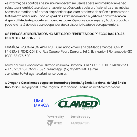
As informações contidas neste site não devem ser usadas para automedicação e não
substituem, em hipótese alguma, as orientações dadas pelo profissional da área médica.
Somente o médico está apto a diagnosticar qualquer problema de saúde e prescrever o
tratamento adequado.
Todos os pedidos efetuados estão sujeitos à confirmação da
disponibilidade de produto em nosso estoque.
O processo de separação dos produtos
pode levar até dois dias úteis dependendo da disponibilidade do estoque em loja.
OS PREÇOS APRESENTADOS NO SITE SÃO DIFERENTES DOS PREÇOS DAS LOJAS
FÍSICAS DE NOSSA REDE.
FARMÁCIA DROGARIA CATARINENSE | Cia Latino Americana de Medicamentos | CNPJ:
84.683.481/0012-20 | End: Rua Coronel Pedro Demoro, 1482, Balneário - | Florianópolis- SC
| CEP: 88.075-300
Farmacêutica Responsável: Simone de Souza Santana | CRF/SC: 12106 | IE: 250192233 |
AFE: 0.21597-5 | CMVS - 1593 | WhatsApp: (47) 9 9202-1687 | e-mail:
atendimento@drogariacatarinense.com.br
.
A Drogaria Catarinense segue as determinações da Agência Nacional de Vigilância
Sanitária
| Copyright © 2025 Drogaria Catarinense - Todos os direitos reservados.
UMA
MARCA
Powered by
Developed by