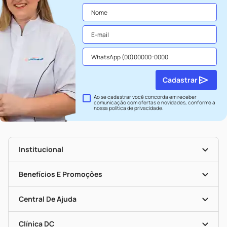
Cadastrar
Ao se cadastrar você concorda em receber
comunicação com ofertas e novidades, conforme a
nossa
política de privacidade
.
Institucional
História
Nossas Lojas
Benefícios E Promoções
Trabalhe Conosco
Seja Uma Loja Parceira
Clube DC
Mapa De Categorias
Convênios
Central De Ajuda
Programa Popular Do Brasil
Encarte De Ofertas
Entrega
Dermaclub
Recompra Programada
Clínica DC