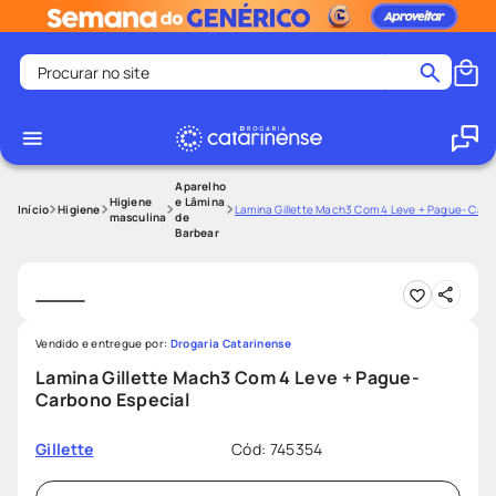
Procurar no site
Termos mais buscados
coristina
1
º
medley
2
º
Aparelho
Higiene
e Lâmina
Higiene
Lamina Gillette Mach3 Com 4 Leve + Pague- Carb
masculina
de
shampoo
3
º
Barbear
tadalafila
4
º
ozivy
5
º
lenço umedecido
6
º
Vendido e entregue por:
Drogaria Catarinense
protetor solar
7
º
Lamina Gillette Mach3 Com 4 Leve + Pague-
Carbono Especial
desodorante
8
º
fralda pampers
9
º
Cód
:
745354
Gillette
teste gravidez
10
º