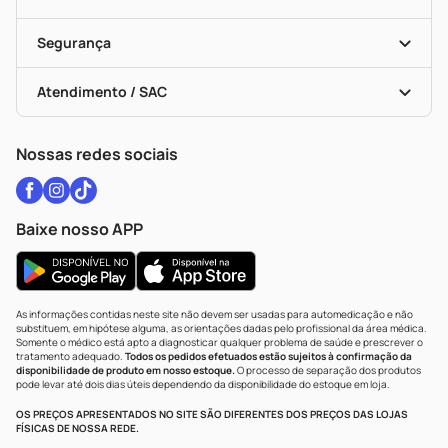
Descontos De Laboratório (PBM)
Medicamentos Com Receita
Cupons E Ofertas
Alomed
Vacinas
Black Friday
Formas De Pagamento
Serviços Farmacêuticos
Segurança
Troca E Devolução
Testes Rápidos
Bulas De A A Z
Autoteste Covid-19
Certificado De Segurança
Políticas De Marketplace
Vacinas
Portal Da Privacidade
Atendimento / SAC
Política De Privacidade
WhatsApp (47) 9202-1687
Atendimento@drogariacatarinense.com.br
Nossas redes sociais
Baixe nosso APP
As informações contidas neste site não devem ser usadas para automedicação e não
substituem, em hipótese alguma, as orientações dadas pelo profissional da área médica.
Somente o médico está apto a diagnosticar qualquer problema de saúde e prescrever o
tratamento adequado.
Todos os pedidos efetuados estão sujeitos à confirmação da
disponibilidade de produto em nosso estoque.
O processo de separação dos produtos
pode levar até dois dias úteis dependendo da disponibilidade do estoque em loja.
OS PREÇOS APRESENTADOS NO SITE SÃO DIFERENTES DOS PREÇOS DAS LOJAS
FÍSICAS DE NOSSA REDE.