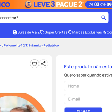
 encontrar?
cados
Bulas de A a Z
Super Ofertas
Marcas Exclusivas
Con
medley
2
º
 Poliomelite 1 2 3) Infanrix - Pediátrico
protetor solar facial
4
º
tadalafila
6
º
Este produto não est
ozivy
8
º
Quero saber quando estive
cido
protetor solar
10
º
ENVIAR