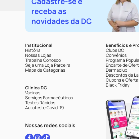
Cadastre-se e
receba as
novidades da DC
Institucional
Benefícios e P
História
Clube DC
Nossas Lojas
Convênios
Trabalhe Conosco
Programa Popular
Seja uma Loja Parceira
Encarte de Ofer
Mapa de Categorias
Dermaclub
Descontos de La
Cupons e Oferta
Black Friday
Clínica DC
Vacinas
Serviços Farmacêuticos
Testes Rápidos
Autoteste Covid-19
Nossas redes sociais