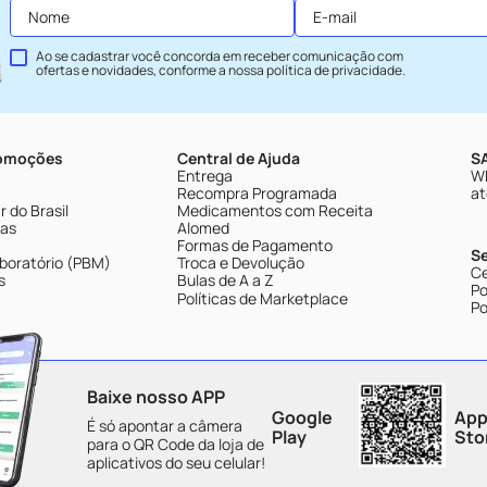
Ao se cadastrar você concorda em receber comunicação com
ofertas e novidades, conforme a nossa
política de privacidade
.
romoções
Central de Ajuda
SA
Entrega
Wh
Recompra Programada
at
 do Brasil
Medicamentos com Receita
tas
Alomed
Formas de Pagamento
S
boratório (PBM)
Troca e Devolução
Ce
s
Bulas de A a Z
Po
Políticas de Marketplace
Po
Baixe nosso APP
Google
App
É só apontar a câmera
Play
Sto
para o QR Code da loja de
aplicativos do seu celular!