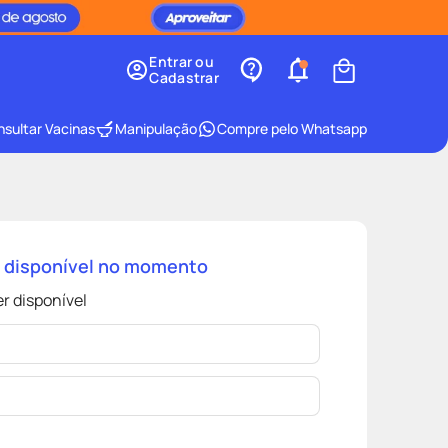
Entrar ou
Cadastrar
sultar Vacinas
Manipulação
Compre pelo Whatsapp
á disponível no momento
r disponível