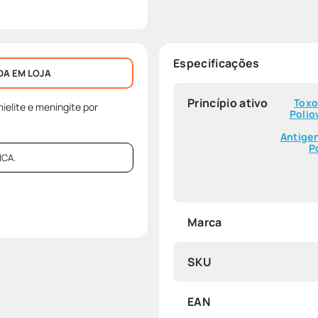
Especificações
DA EM LOJA
Princípio ativo
Toxo
mielite e meningite por
Polio
Antigen
P
CA.
Marca
SKU
EAN