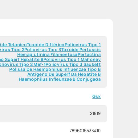
ide Tetanico
Toxoide Diftérico
Poliovirus Tipo 1
virus Tipo 2
Poliovirus Tipo 3
Toxoide Pertussis
Hemaglutinina Filamentosa
Pertactina
o Superf Hepatite B
Poliovirus Tipo 1 Mahoney
oliovírus Tipo 2 Mef-1
Poliovírus Tipo 3 Saukett
Polissa De Haemophilus Influenzae Tipo B
Antigeno De Superf Da Hepatite B
Haemophilus Infleunzae B Conjugada
Gsk
21819
7896015533410