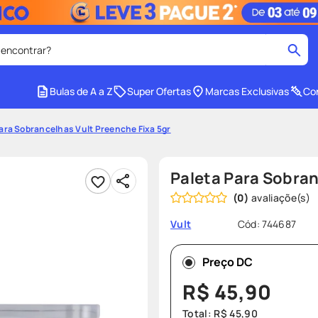
 encontrar?
cados
Bulas de A a Z
Super Ofertas
Marcas Exclusivas
Con
medley
2
º
ara Sobrancelhas Vult Preenche Fixa 5gr
r facial
shampoo
4
º
lenço umedecido
6
º
Paleta Para Sobran
protetor solar
8
º
(
0
)
ers
teste gravidez
10
º
Cód
:
744687
Vult
Preço DC
R$
45
,
90
Total:
R$
45
,
90