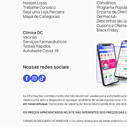
Nossas Lojas
Convênios
Trabalhe Conosco
Programa Popular
Seja uma Loja Parceira
Encarte de Ofer
Mapa de Categorias
Dermaclub
Descontos de La
Cupons e Oferta
Black Friday
Clínica DC
Vacinas
Serviços Farmacêuticos
Testes Rápidos
Autoteste Covid-19
Nossas redes sociais
As informações contidas neste site não devem ser usadas para automedicação 
médico está apto a diagnosticar qualquer problema de saúde e prescrever o 
em nosso estoque.
O processo de separação dos produtos pode levar até dois 
OS PREÇOS APRESENTADOS NO SITE SÃO DIFERENTES DOS PREÇOS DAS LO
FARMÁCIA DROGARIA CATARINENSE | Cia Latino Americana de Medicamentos | CNPJ: 