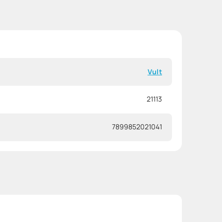
Vult
21113
7899852021041