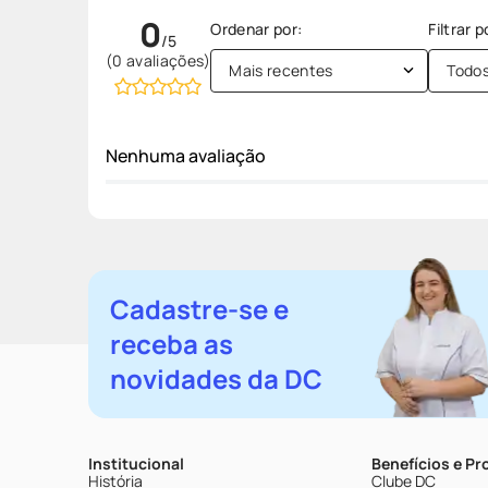
0
(0 avaliações)
Mais recentes
Todo
Nenhuma avaliação
Cadastre-se e
receba as
novidades da DC
Institucional
Benefícios e P
História
Clube DC