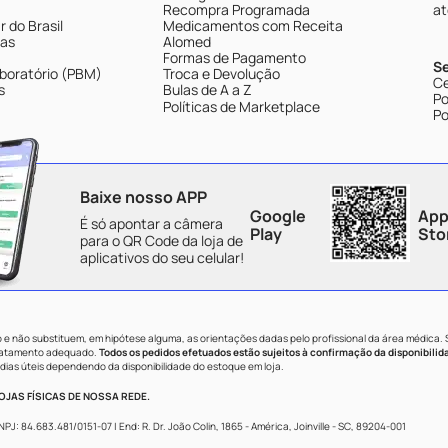
Recompra Programada
at
 do Brasil
Medicamentos com Receita
tas
Alomed
Formas de Pagamento
S
boratório (PBM)
Troca e Devolução
Ce
s
Bulas de A a Z
Po
Políticas de Marketplace
Po
Baixe nosso APP
Google
App
É só apontar a câmera
Play
Sto
para o QR Code da loja de
aplicativos do seu celular!
e não substituem, em hipótese alguma, as orientações dadas pelo profissional da área médica.
tratamento adequado.
Todos os pedidos efetuados estão sujeitos à confirmação da disponibilid
dias úteis dependendo da disponibilidade do estoque em loja.
JAS FÍSICAS DE NOSSA REDE.
84.683.481/0151-07 | End: R. Dr. João Colin, 1865 - América, Joinville - SC, 89204-001