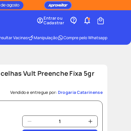
Entrar ou
Cadastrar
sultar Vacinas
Manipulação
Compre pelo Whatsapp
celhas Vult Preenche Fixa 5gr
Vendido e entregue por:
Drogaria Catarinense