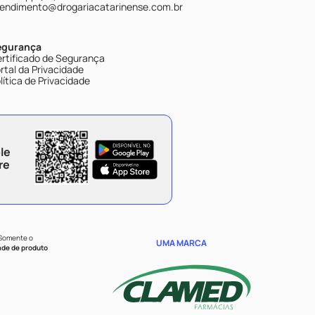
endimento@drogariacatarinense.com.br
egurança
rtificado de Segurança
rtal da Privacidade
lítica de Privacidade
le
re
 Somente o
UMA MARCA
ade de produto