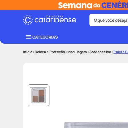
O que você deseja
Termos mais bus
CATEGORIAS
coristina
1
º
Beleza e Proteção
Maquiagem
Sobrancelha
Paleta P
protetor sola
3
º
tadalafila
5
º
ozivy
7
º
fralda pamp
9
º