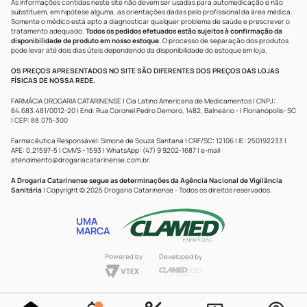
As informações contidas neste site não devem ser usadas para automedicação e não
substituem, em hipótese alguma, as orientações dadas pelo profissional da área médica.
Somente o médico está apto a diagnosticar qualquer problema de saúde e prescrever o
tratamento adequado.
Todos os pedidos efetuados estão sujeitos à confirmação da
disponibilidade de produto em nosso estoque.
O processo de separação dos produtos
pode levar até dois dias úteis dependendo da disponibilidade do estoque em loja.
OS PREÇOS APRESENTADOS NO SITE SÃO DIFERENTES DOS PREÇOS DAS LOJAS
FÍSICAS DE NOSSA REDE.
FARMÁCIA DROGARIA CATARINENSE | Cia Latino Americana de Medicamentos | CNPJ:
84.683.481/0012-20 | End: Rua Coronel Pedro Demoro, 1482, Balneário - | Florianópolis- SC
| CEP: 88.075-300
Farmacêutica Responsável: Simone de Souza Santana | CRF/SC: 12106 | IE: 250192233 |
AFE: 0.21597-5 | CMVS - 1593 | WhatsApp: (47) 9 9202-1687 | e-mail:
atendimento@drogariacatarinense.com.br
.
A Drogaria Catarinense segue as determinações da Agência Nacional de Vigilância
Sanitária
| Copyright © 2025 Drogaria Catarinense - Todos os direitos reservados.
UMA
MARCA
Powered by
Developed by