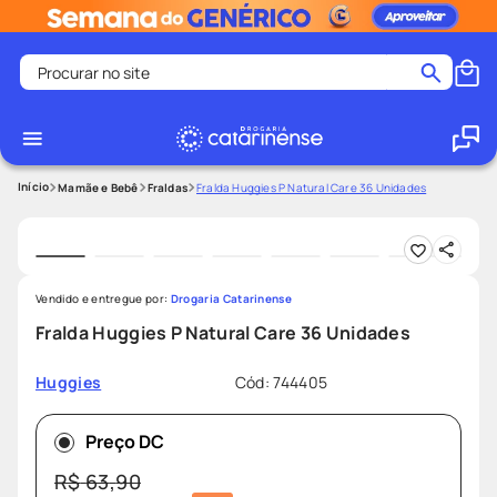
Procurar no site
Termos mais buscados
coristina
1
º
medley
2
º
Mamãe e Bebê
Fraldas
Fralda Huggies P Natural Care 36 Unidades
fralda
3
º
protetor solar facial
4
º
shampoo
5
º
Vendido e entregue por:
Drogaria Catarinense
tadalafila
6
º
Fralda Huggies P Natural Care 36 Unidades
mounjaro
7
º
Cód
:
744405
Huggies
ozivy
8
º
lenço umedecido
9
º
Preço DC
protetor solar
10
º
R$
63
,
90