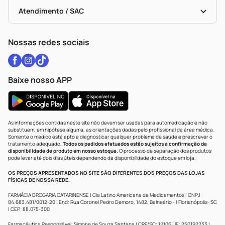
Bulas De A A Z
Autoteste Covid-19
Certificado De Segurança
Políticas De Marketplace
Vacinas
Portal Da Privacidade
Atendimento / SAC
Política De Privacidade
WhatsApp (47) 9202-1687
Atendimento@drogariacatarinense.com.br
Nossas redes sociais
Baixe nosso APP
As informações contidas neste site não devem ser usadas para automedicação e não
substituem, em hipótese alguma, as orientações dadas pelo profissional da área médica.
Somente o médico está apto a diagnosticar qualquer problema de saúde e prescrever o
tratamento adequado.
Todos os pedidos efetuados estão sujeitos à confirmação da
disponibilidade de produto em nosso estoque.
O processo de separação dos produtos
pode levar até dois dias úteis dependendo da disponibilidade do estoque em loja.
OS PREÇOS APRESENTADOS NO SITE SÃO DIFERENTES DOS PREÇOS DAS LOJAS
FÍSICAS DE NOSSA REDE.
FARMÁCIA DROGARIA CATARINENSE | Cia Latino Americana de Medicamentos | CNPJ:
84.683.481/0012-20 | End: Rua Coronel Pedro Demoro, 1482, Balneário - | Florianópolis- SC
| CEP: 88.075-300
Farmacêutica Responsável: Simone de Souza Santana | CRF/SC: 12106 | IE: 250192233 |