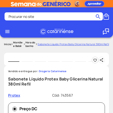
Procurar no site
Termos mais buscados
coristina
1
º
medley
2
º
Mamãe
Hora do
Sabonete Líquido Protex Baby Glicerina Natural 380ml Refil
e Bebê
banho
protetor solar facial
3
º
shampoo
4
º
tadalafila
5
º
Vendido e entregue por:
Drogaria Catarinense
lenço umedecido
6
º
Sabonete Líquido Protex Baby Glicerina Natural
ozivy
7
º
380ml Refil
protetor solar
8
º
Cód
:
743567
Protex
fralda pampers
9
º
teste gravidez
10
º
Preço DC