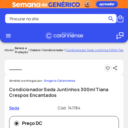
Procurar no site
Termos mais buscados
coristina
1
º
medley
2
º
Beleza e
Cabelo
Condicionador
Condicionador Seda Juntinhos 300ml Tiana
Proteção
shampoo
3
º
tadalafila
4
º
ozivy
5
º
Vendido e entregue por:
Drogaria Catarinense
lenço umedecido
6
º
Condicionador Seda Juntinhos 300ml Tiana
protetor solar
7
º
Crespos Encantados
desodorante
8
º
Cód
:
741784
Seda
fralda pampers
9
º
teste gravidez
10
º
Preço DC