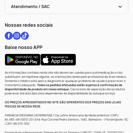
Bulas De A A Z
Autoteste Covid-19
Certificado De Segurança
Políticas De Marketplace
Vacinas
Portal Da Privacidade
Atendimento / SAC
Política De Privacidade
WhatsApp (47) 9202-1687
Atendimento@drogariacatarinense.com.br
Nossas redes sociais
Baixe nosso APP
As informações contidas neste site não devem ser usadas para automedicação e não
substituem, em hipótese alguma, as orientações dadas pelo profissional da área médica.
Somente o médico está apto a diagnosticar qualquer problema de saúde e prescrever o
tratamento adequado.
Todos os pedidos efetuados estão sujeitos à confirmação da
disponibilidade de produto em nosso estoque.
O processo de separação dos produtos
pode levar até dois dias úteis dependendo da disponibilidade do estoque em loja.
OS PREÇOS APRESENTADOS NO SITE SÃO DIFERENTES DOS PREÇOS DAS LOJAS
FÍSICAS DE NOSSA REDE.
FARMÁCIA DROGARIA CATARINENSE | Cia Latino Americana de Medicamentos | CNPJ:
84.683.481/0012-20 | End: Rua Coronel Pedro Demoro, 1482, Balneário - | Florianópolis- SC
| CEP: 88.075-300
Farmacêutica Responsável: Simone de Souza Santana | CRF/SC: 12106 | IE: 250192233 |