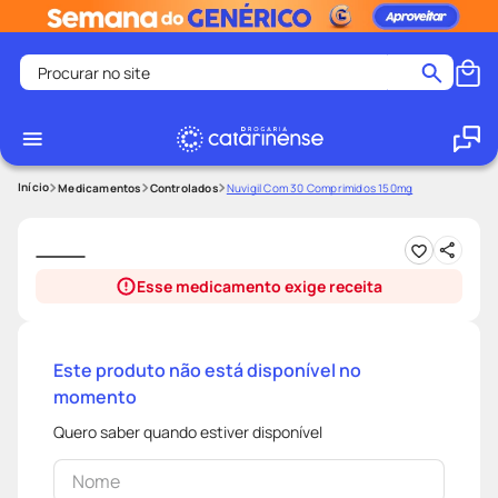
Procurar no site
Termos mais buscados
coristina
1
º
medley
2
º
Medicamentos
Controlados
Nuvigil Com 30 Comprimidos 150mg
fralda
3
º
protetor solar facial
4
º
Esse medicamento exige receita
shampoo
5
º
tadalafila
6
º
lenço umedecido
7
º
Este produto não está disponível no
momento
sabonete liquido
8
º
Quero saber quando estiver disponível
desodorante
9
º
protetor solar
10
º