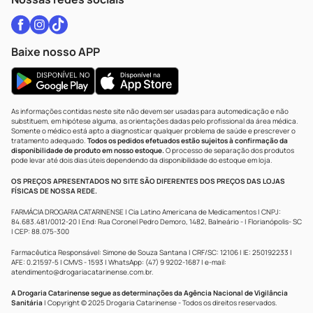
Baixe nosso APP
As informações contidas neste site não devem ser usadas para automedicação e não
substituem, em hipótese alguma, as orientações dadas pelo profissional da área médica.
Somente o médico está apto a diagnosticar qualquer problema de saúde e prescrever o
tratamento adequado.
Todos os pedidos efetuados estão sujeitos à confirmação da
disponibilidade de produto em nosso estoque.
O processo de separação dos produtos
pode levar até dois dias úteis dependendo da disponibilidade do estoque em loja.
OS PREÇOS APRESENTADOS NO SITE SÃO DIFERENTES DOS PREÇOS DAS LOJAS
FÍSICAS DE NOSSA REDE.
FARMÁCIA DROGARIA CATARINENSE | Cia Latino Americana de Medicamentos | CNPJ:
84.683.481/0012-20 | End: Rua Coronel Pedro Demoro, 1482, Balneário - | Florianópolis- SC
| CEP: 88.075-300
Farmacêutica Responsável: Simone de Souza Santana | CRF/SC: 12106 | IE: 250192233 |
AFE: 0.21597-5 | CMVS - 1593 | WhatsApp: (47) 9 9202-1687 | e-mail:
atendimento@drogariacatarinense.com.br
.
A Drogaria Catarinense segue as determinações da Agência Nacional de Vigilância
Sanitária
| Copyright © 2025 Drogaria Catarinense - Todos os direitos reservados.