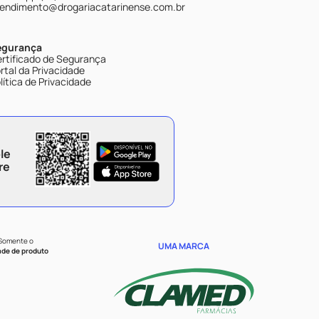
endimento@drogariacatarinense.com.br
egurança
rtificado de Segurança
rtal da Privacidade
lítica de Privacidade
le
re
 Somente o
UMA MARCA
ade de produto