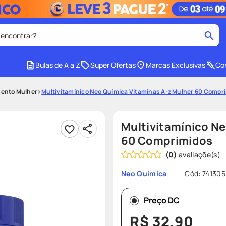
 encontrar?
cados
Bulas de A a Z
Super Ofertas
Marcas Exclusivas
Con
medley
2
º
ento Mulher
Multivitamínico Neo Química Vitaminas A-z Mulher 60 Compr
tadalafila
4
º
lenço umedecido
6
º
Multivitamínico Ne
ar
desodorante
8
º
60 Comprimidos
(
0
)
ers
teste gravidez
10
º
Cód
:
741305
Neo Quimica
Preço DC
R$
32
,
90