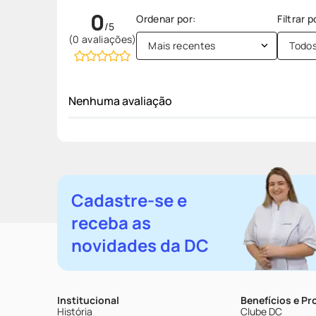
0
(0 avaliações)
Mais recentes
Todo
Nenhuma avaliação
Cadastre-se e
receba as
novidades da DC
Institucional
Benefícios e P
História
Clube DC