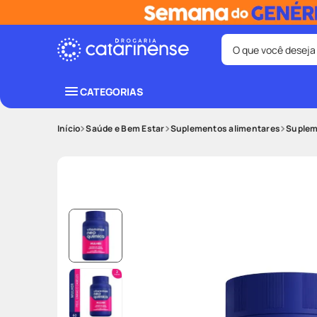
O que você deseja
Termos mais bus
CATEGORIAS
coristina
1
º
Saúde e Bem Estar
Suplementos alimentares
Suplem
shampoo
3
º
ozivy
5
º
protetor sol
7
º
fralda pamp
9
º