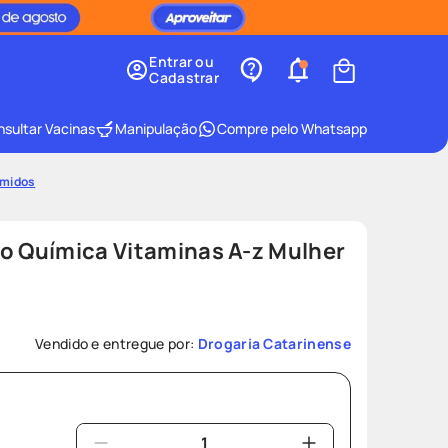
Entrar ou
Cadastrar
sultar Vacinas
Manipulação
Compre pelo Whatsapp
imidos
o Química Vitaminas A-z Mulher
Vendido e entregue por:
Drogaria Catarinense