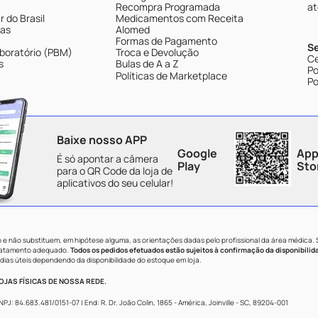
Recompra Programada
at
 do Brasil
Medicamentos com Receita
tas
Alomed
Formas de Pagamento
S
boratório (PBM)
Troca e Devolução
Ce
s
Bulas de A a Z
Po
Políticas de Marketplace
Po
Baixe nosso APP
Google
App
É só apontar a câmera
Play
Sto
para o QR Code da loja de
aplicativos do seu celular!
e não substituem, em hipótese alguma, as orientações dadas pelo profissional da área médica.
tratamento adequado.
Todos os pedidos efetuados estão sujeitos à confirmação da disponibilid
dias úteis dependendo da disponibilidade do estoque em loja.
JAS FÍSICAS DE NOSSA REDE.
84.683.481/0151-07 | End: R. Dr. João Colin, 1865 - América, Joinville - SC, 89204-001