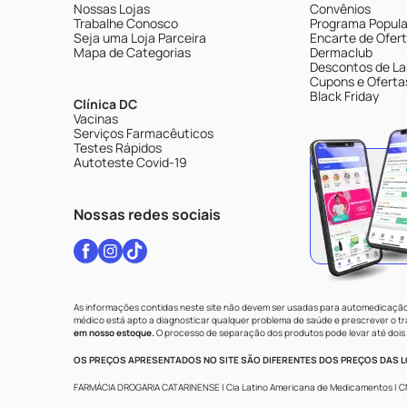
Nossas Lojas
Convênios
Trabalhe Conosco
Programa Popular
Seja uma Loja Parceira
Encarte de Ofer
Mapa de Categorias
Dermaclub
Descontos de La
Cupons e Oferta
Black Friday
Clínica DC
Vacinas
Serviços Farmacêuticos
Testes Rápidos
Autoteste Covid-19
Nossas redes sociais
As informações contidas neste site não devem ser usadas para automedicação 
médico está apto a diagnosticar qualquer problema de saúde e prescrever o 
em nosso estoque.
O processo de separação dos produtos pode levar até dois 
OS PREÇOS APRESENTADOS NO SITE SÃO DIFERENTES DOS PREÇOS DAS LO
FARMÁCIA DROGARIA CATARINENSE | Cia Latino Americana de Medicamentos | CNPJ: 