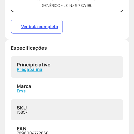
GENÉRICO - LEI N.º 9.787/99.
Ver bula completa
Especificações
Princípio ativo
Pregabalina
Marca
Ems
SKU
15857
EAN
7896004772868