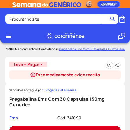
Procurar no site
Termos mais buscados
coristina
1
º
medley
2
º
Medicamentos
Controlados
Pregabalina Ems Com 30 Capsulas 150mg Generic
shampoo
3
º
Leve + Pague -
tadalafila
4
º
Esse medicamento exige receita
ozivy
5
º
lenço umedecido
6
º
Vendido e entregue por:
Drogaria Catarinense
protetor solar
7
º
Pregabalina Ems Com 30 Capsulas 150mg
Generico
desodorante
8
º
fralda pampers
9
º
Cód
:
741090
Ems
teste gravidez
10
º