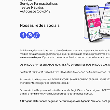
Serviços Farmacêuticos
Testes Rápidos
Autoteste Covid-19
Nossas redes sociais
As informações contidas neste site não devem ser usadas para automedicação 
médico está apto a diagnosticar qualquer problema de saúde e prescrever o 
em nosso estoque.
O processo de separação dos produtos pode levar até dois 
OS PREÇOS APRESENTADOS NO SITE SÃO DIFERENTES DOS PREÇOS DAS LO
FARMÁCIA DROGARIA CATARINENSE | Cia Latino Americana de Medicamentos | CNPJ: 
Farmacêutica Responsável: DANIELE VOGELSANGER CRF/SC 6566 | IE: 250192233 |
atendimento@drogariacatarinense.com.br
Farmacêutico Responsável Joinville: Aracele Regini Souza Bravo Viguiato| CRF/SC
e-mail:
atendimento@manipulacaodrogariacatarinense.com.br
.
A Drogaria Catarinense segue as determinações da Agência Nacional de Vigi