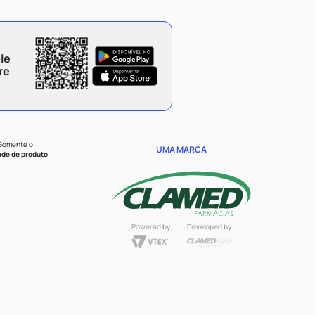
le
re
 Somente o
UMA MARCA
ade de produto
Powered by
Developed by