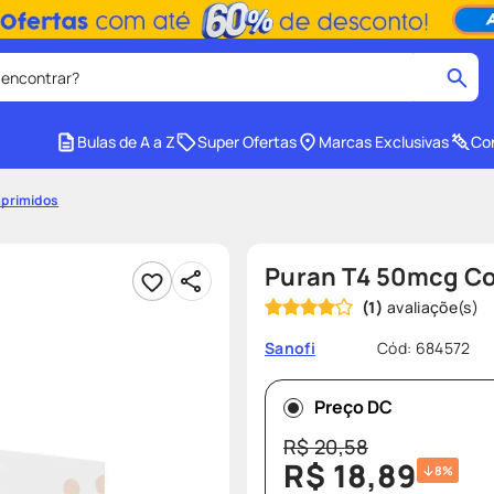
 encontrar?
cados
Bulas de A a Z
Super Ofertas
Marcas Exclusivas
Con
medley
2
º
primidos
r facial
shampoo
4
º
ozivy
6
º
Puran T4 50mcg C
cido
protetor solar
8
º
(
1
)
e
fralda pampers
10
º
Cód
:
684572
Sanofi
Preço DC
R$
20
,
58
R$
18
,
89
8%