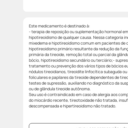
Este medicamento é destinado à:
- terapia de reposição ou suplementação hormonal e
hipotireoidismo de qualquer causa. Nessa categoria in
mixedema e hipotireoidismo comum em pacientes de qu
hipotireoidismo primário resultante da redução da funç
primária da tireoide, remoção total ou parcial da glând
bócio, hipotireoidismo secundário ou terciário;- supre
tratamento ou prevenção dos vários tipos de bócios eut
nódulos tireoidianos, tireoidite linfocítica subaguda o
foliculares e papilares da tireoide dependentes de tire
testes de supressão, auxiliando no diagnóstico da susp
ou de glândula tireoide autônoma.
Seu uso é contraindicado em caso de alergia aos comp
do miocárdio recente, tireotoxidade não tratada, insuf
descompensada e hipertireoidismo não tratado.