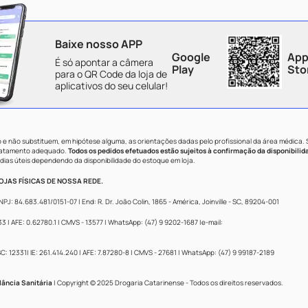
Baixe nosso APP
Google
App
É só apontar a câmera
Play
Sto
para o QR Code da loja de
aplicativos do seu celular!
e não substituem, em hipótese alguma, as orientações dadas pelo profissional da área médica.
tratamento adequado.
Todos os pedidos efetuados estão sujeitos à confirmação da disponibilid
dias úteis dependendo da disponibilidade do estoque em loja.
JAS FÍSICAS DE NOSSA REDE.
84.683.481/0151-07 | End: R. Dr. João Colin, 1865 - América, Joinville - SC, 89204-001
 AFE: 0.62780.1 | CMVS - 13577 | WhatsApp: (47) 9 9202-1687 |e-mail:
: 12331| IE: 261.414.240 | AFE: 7.87280-8 | CMVS - 27681 | WhatsApp: (47) 9 99187-2189
lância Sanitária
| Copyright © 2025 Drogaria Catarinense - Todos os direitos reservados.