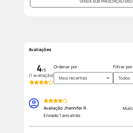
VENDA SOB PRESCRIÇÃO MÉDI
Avaliações
4
(1 avaliação)
Mais recentes
Todos
Jhennifer R.
Muit
Enviado
1 ano atrás