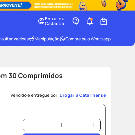
Entrar ou
Cadastrar
sultar Vacinas
Manipulação
Compre pelo Whatsapp
om 30 Comprimidos
Vendido e entregue por:
Drogaria Catarinense