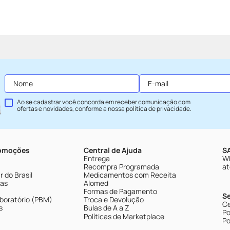
Ao se cadastrar você concorda em receber comunicação com
ofertas e novidades, conforme a nossa
política de privacidade
.
romoções
Central de Ajuda
SA
Entrega
Wh
Recompra Programada
at
 do Brasil
Medicamentos com Receita
tas
Alomed
Formas de Pagamento
S
boratório (PBM)
Troca e Devolução
Ce
s
Bulas de A a Z
Po
Políticas de Marketplace
Po