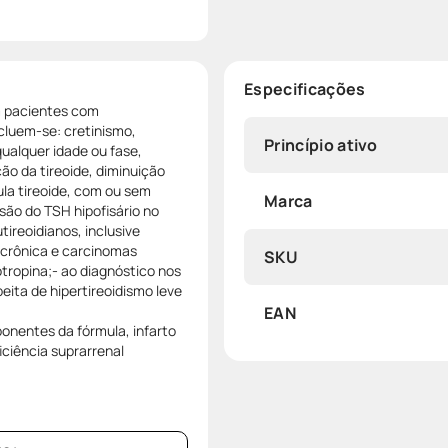
Especificações
m pacientes com
cluem-se: cretinismo,
Princípio ativo
alquer idade ou fase,
ão da tireoide, diminuição
ula tireoide, com ou sem
Marca
ssão do TSH hipofisário no
ireoidianos, inclusive
u crônica e carcinomas
SKU
otropina;- ao diagnóstico nos
eita de hipertireoidismo leve
EAN
onentes da fórmula, infarto
iciência suprarrenal