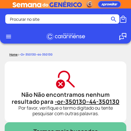
Procurar no site
Termos mais buscados
coristina
1
º
medley
2
º
-or-350130--44-350130
protetor solar facial
3
º
shampoo
4
º
tadalafila
5
º
lenço umedecido
6
º
Não Não encontramos nenhum
ozivy
7
º
resultado para
-or-350130--44-350130
protetor solar
8
º
Por favor, verifique o termo digitado ou tente
pesquisar com outras palavras.
teste gravidez
9
º
fralda pampers
10
º