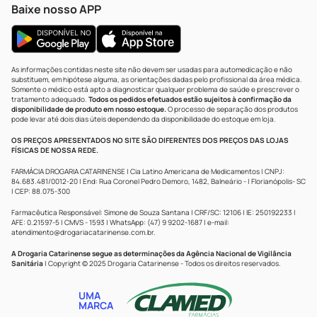
Baixe nosso APP
As informações contidas neste site não devem ser usadas para automedicação e não
substituem, em hipótese alguma, as orientações dadas pelo profissional da área médica.
Somente o médico está apto a diagnosticar qualquer problema de saúde e prescrever o
tratamento adequado.
Todos os pedidos efetuados estão sujeitos à confirmação da
disponibilidade de produto em nosso estoque.
O processo de separação dos produtos
pode levar até dois dias úteis dependendo da disponibilidade do estoque em loja.
OS PREÇOS APRESENTADOS NO SITE SÃO DIFERENTES DOS PREÇOS DAS LOJAS
FÍSICAS DE NOSSA REDE.
FARMÁCIA DROGARIA CATARINENSE | Cia Latino Americana de Medicamentos | CNPJ:
84.683.481/0012-20 | End: Rua Coronel Pedro Demoro, 1482, Balneário - | Florianópolis- SC
| CEP: 88.075-300
Farmacêutica Responsável: Simone de Souza Santana | CRF/SC: 12106 | IE: 250192233 |
AFE: 0.21597-5 | CMVS - 1593 | WhatsApp: (47) 9 9202-1687 | e-mail:
atendimento@drogariacatarinense.com.br
.
A Drogaria Catarinense segue as determinações da Agência Nacional de Vigilância
Sanitária
| Copyright © 2025 Drogaria Catarinense - Todos os direitos reservados.
UMA
MARCA