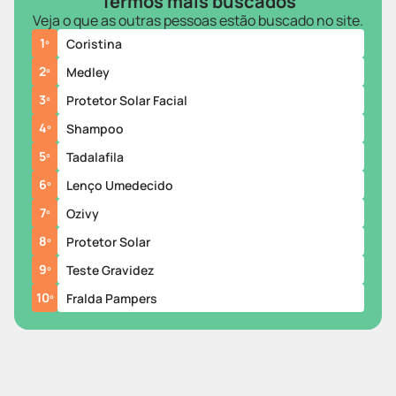
Termos mais buscados
Veja o que as outras pessoas estão buscado no site.
1
º
Coristina
2
º
Medley
3
º
Protetor Solar Facial
4
º
Shampoo
5
º
Tadalafila
6
º
Lenço Umedecido
7
º
Ozivy
8
º
Protetor Solar
9
º
Teste Gravidez
10
º
Fralda Pampers