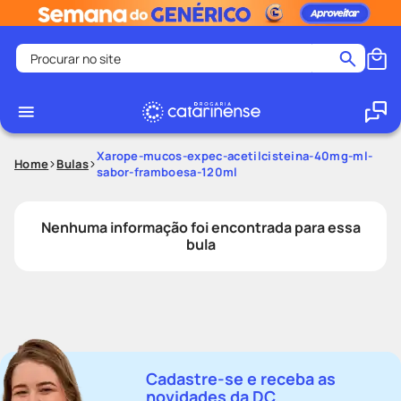
Procurar no site
Termos mais buscados
coristina
1
º
medley
2
º
Xarope-mucos-expec-acetilcisteina-40mg-ml-
Home
Bulas
sabor-framboesa-120ml
shampoo
3
º
tadalafila
4
º
Nenhuma informação foi encontrada para essa
ozivy
5
º
bula
lenço umedecido
6
º
protetor solar
7
º
desodorante
8
º
fralda pampers
9
º
Cadastre-se e receba as
teste gravidez
10
º
novidades da DC