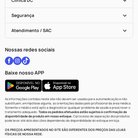
Clínica DC
Descontos De Laboratório (PBM)
Medicamentos Com Receita
Cupons E Ofertas
Alomed
Vacinas
Black Friday
Formas De Pagamento
Serviços Farmacêuticos
Segurança
Troca E Devolução
Testes Rápidos
Bulas De A A Z
Autoteste Covid-19
Certificado De Segurança
Políticas De Marketplace
Vacinas
Portal Da Privacidade
Atendimento / SAC
Política De Privacidade
WhatsApp (47) 9202-1687
Atendimento@drogariacatarinense.com.br
Nossas redes sociais
Baixe nosso APP
As informações contidas neste site não devem ser usadas para automedicação e não
substituem, em hipótese alguma, as orientações dadas pelo profissional da área médica.
Somente o médico está apto a diagnosticar qualquer problema de saúde e prescrever o
tratamento adequado.
Todos os pedidos efetuados estão sujeitos à confirmação da
disponibilidade de produto em nosso estoque.
O processo de separação dos produtos
pode levar até dois dias úteis dependendo da disponibilidade do estoque em loja.
OS PREÇOS APRESENTADOS NO SITE SÃO DIFERENTES DOS PREÇOS DAS LOJAS
FÍSICAS DE NOSSA REDE.