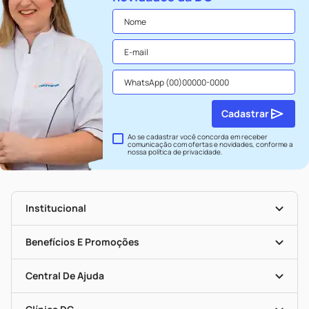
Cadastrar
Ao se cadastrar você concorda em receber
comunicação com ofertas e novidades, conforme a
nossa
política de privacidade
.
Institucional
História
Nossas Lojas
Benefícios E Promoções
Trabalhe Conosco
Seja Uma Loja Parceira
Clube DC
Mapa De Categorias
Convênios
Central De Ajuda
Programa Popular Do Brasil
Encarte De Ofertas
Entrega
Dermaclub
Recompra Programada