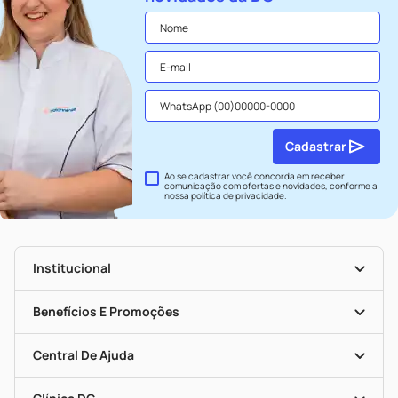
Cadastrar
Ao se cadastrar você concorda em receber
comunicação com ofertas e novidades, conforme a
nossa
política de privacidade
.
Institucional
História
Nossas Lojas
Benefícios E Promoções
Trabalhe Conosco
Seja Uma Loja Parceira
Clube DC
Mapa De Categorias
Convênios
Central De Ajuda
Programa Popular Do Brasil
Encarte De Ofertas
Entrega
Dermaclub
Recompra Programada