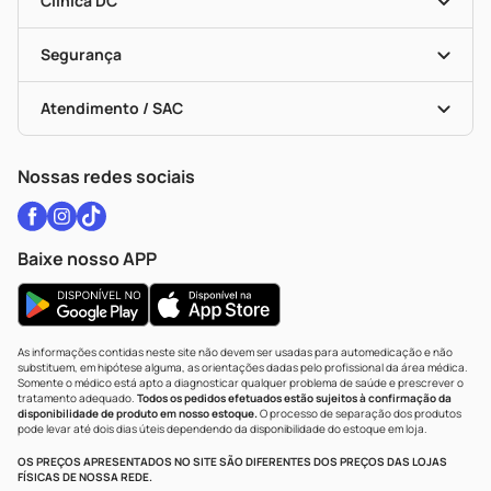
Clínica DC
Descontos De Laboratório (PBM)
Medicamentos Com Receita
Cupons E Ofertas
Alomed
Vacinas
Black Friday
Formas De Pagamento
Serviços Farmacêuticos
Segurança
Troca E Devolução
Testes Rápidos
Bulas De A A Z
Autoteste Covid-19
Certificado De Segurança
Políticas De Marketplace
Vacinas
Portal Da Privacidade
Atendimento / SAC
Política De Privacidade
WhatsApp (47) 9202-1687
Atendimento@drogariacatarinense.com.br
Nossas redes sociais
Baixe nosso APP
As informações contidas neste site não devem ser usadas para automedicação e não
substituem, em hipótese alguma, as orientações dadas pelo profissional da área médica.
Somente o médico está apto a diagnosticar qualquer problema de saúde e prescrever o
tratamento adequado.
Todos os pedidos efetuados estão sujeitos à confirmação da
disponibilidade de produto em nosso estoque.
O processo de separação dos produtos
pode levar até dois dias úteis dependendo da disponibilidade do estoque em loja.
OS PREÇOS APRESENTADOS NO SITE SÃO DIFERENTES DOS PREÇOS DAS LOJAS
FÍSICAS DE NOSSA REDE.