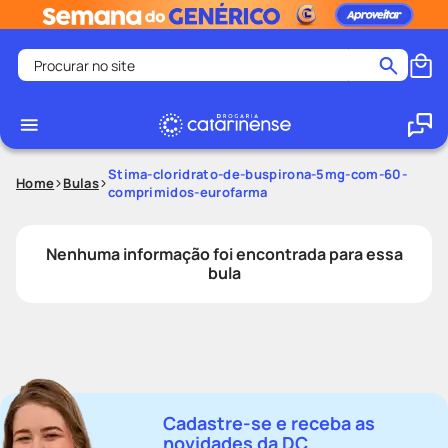
Procurar no site
Termos mais buscados
coristina
1
º
medley
2
º
Stima-cloridrato-de-buspirona-5mg-com-60-
Home
Bulas
comprimidos-eurofarma
protetor solar facial
3
º
shampoo
4
º
Nenhuma informação foi encontrada para essa
tadalafila
5
º
bula
lenço umedecido
6
º
ozivy
7
º
protetor solar
8
º
fralda pampers
9
º
Cadastre-se e receba as
teste gravidez
10
º
novidades da DC