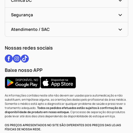
Clínica DC
Descontos De Laboratório (PBM)
Medicamentos Com Receita
Cupons E Ofertas
Alomed
Vacinas
Black Friday
Formas De Pagamento
Serviços Farmacêuticos
Segurança
Troca E Devolução
Testes Rápidos
Bulas De A A Z
Autoteste Covid-19
Certificado De Segurança
Políticas De Marketplace
Vacinas
Portal Da Privacidade
Atendimento / SAC
Política De Privacidade
WhatsApp (47) 9202-1687
Atendimento@drogariacatarinense.com.br
Nossas redes sociais
Baixe nosso APP
As informações contidas neste site não devem ser usadas para automedicação e não
substituem, em hipótese alguma, as orientações dadas pelo profissional da área médica.
Somente o médico está apto a diagnosticar qualquer problema de saúde e prescrever o
tratamento adequado.
Todos os pedidos efetuados estão sujeitos à confirmação da
disponibilidade de produto em nosso estoque.
O processo de separação dos produtos
pode levar até dois dias úteis dependendo da disponibilidade do estoque em loja.
OS PREÇOS APRESENTADOS NO SITE SÃO DIFERENTES DOS PREÇOS DAS LOJAS
FÍSICAS DE NOSSA REDE.