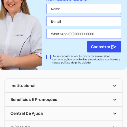
Cadastrar
Ao se cadastrar você concorda em receber
comunicação com ofertas e novidades, conforme a
nossa
política de privacidade
.
Institucional
História
Nossas Lojas
Benefícios E Promoções
Trabalhe Conosco
Seja Uma Loja Parceira
Clube DC
Mapa De Categorias
Convênios
Central De Ajuda
Programa Popular Do Brasil
Encarte De Ofertas
Entrega
Dermaclub
Recompra Programada