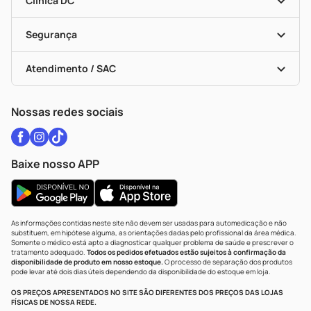
Clínica DC
Descontos De Laboratório (PBM)
Medicamentos Com Receita
Cupons E Ofertas
Alomed
Vacinas
Black Friday
Formas De Pagamento
Serviços Farmacêuticos
Segurança
Troca E Devolução
Testes Rápidos
Bulas De A A Z
Autoteste Covid-19
Certificado De Segurança
Políticas De Marketplace
Vacinas
Portal Da Privacidade
Atendimento / SAC
Política De Privacidade
WhatsApp (47) 9202-1687
Atendimento@drogariacatarinense.com.br
Nossas redes sociais
Baixe nosso APP
As informações contidas neste site não devem ser usadas para automedicação e não
substituem, em hipótese alguma, as orientações dadas pelo profissional da área médica.
Somente o médico está apto a diagnosticar qualquer problema de saúde e prescrever o
tratamento adequado.
Todos os pedidos efetuados estão sujeitos à confirmação da
disponibilidade de produto em nosso estoque.
O processo de separação dos produtos
pode levar até dois dias úteis dependendo da disponibilidade do estoque em loja.
OS PREÇOS APRESENTADOS NO SITE SÃO DIFERENTES DOS PREÇOS DAS LOJAS
FÍSICAS DE NOSSA REDE.