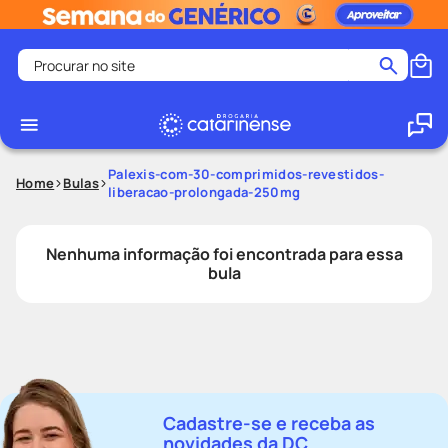
Procurar no site
Termos mais buscados
coristina
1
º
medley
2
º
Palexis-com-30-comprimidos-revestidos-
Home
Bulas
liberacao-prolongada-250mg
shampoo
3
º
tadalafila
4
º
Nenhuma informação foi encontrada para essa
ozivy
5
º
bula
lenço umedecido
6
º
protetor solar
7
º
desodorante
8
º
fralda pampers
9
º
Cadastre-se e receba as
teste gravidez
10
º
novidades da DC