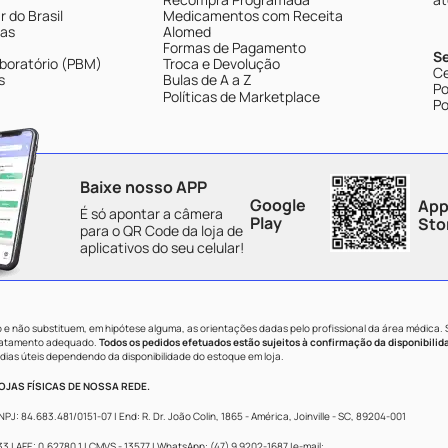
 do Brasil
Medicamentos com Receita
tas
Alomed
Formas de Pagamento
S
boratório (PBM)
Troca e Devolução
Ce
s
Bulas de A a Z
Po
Políticas de Marketplace
Po
Baixe nosso APP
Google
App
É só apontar a câmera
Play
Sto
para o QR Code da loja de
aplicativos do seu celular!
e não substituem, em hipótese alguma, as orientações dadas pelo profissional da área médica.
tratamento adequado.
Todos os pedidos efetuados estão sujeitos à confirmação da disponibilid
dias úteis dependendo da disponibilidade do estoque em loja.
JAS FÍSICAS DE NOSSA REDE.
84.683.481/0151-07 | End: R. Dr. João Colin, 1865 - América, Joinville - SC, 89204-001
 AFE: 0.62780.1 | CMVS - 13577 | WhatsApp: (47) 9 9202-1687 |e-mail: