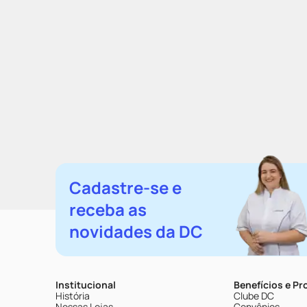
Cadastre-se e
receba as
novidades da DC
Institucional
Benefícios e P
História
Clube DC
Nossas Lojas
Convênios