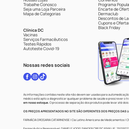
Trabalhe Conosco
Programa Popular
Seja uma Loja Parceira
Encarte de Ofer
Mapa de Categorias
Dermaclub
Descontos de La
Cupons e Oferta
Black Friday
Clínica DC
Vacinas
Serviços Farmacêuticos
Testes Rápidos
Autoteste Covid-19
Nossas redes sociais
As informações contidas neste site não devem ser usadas para automedicação 
médico está apto a diagnosticar qualquer problema de saúde e prescrever o 
em nosso estoque.
O processo de separação dos produtos pode levar até dois 
OS PREÇOS APRESENTADOS NO SITE SÃO DIFERENTES DOS PREÇOS DAS LO
FARMÁCIA DROGARIA CATARINENSE | Cia Latino Americana de Medicamentos | CNPJ: 
Farmacêutica Responsável: DANIELE VOGELSANGER CRF/SC 6566 | IE: 250192233 |