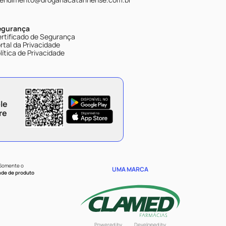
egurança
rtificado de Segurança
rtal da Privacidade
lítica de Privacidade
le
re
 Somente o
UMA MARCA
ade de produto
Powered by
Developed by