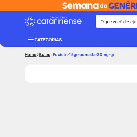
O que você deseja
Termos mais bus
CATEGORIAS
coristina
1
º
Home
Bulas
Fucidin-15gr-pomada-20mg-gr
shampoo
3
º
ozivy
5
º
protetor sol
7
º
fralda pamp
9
º