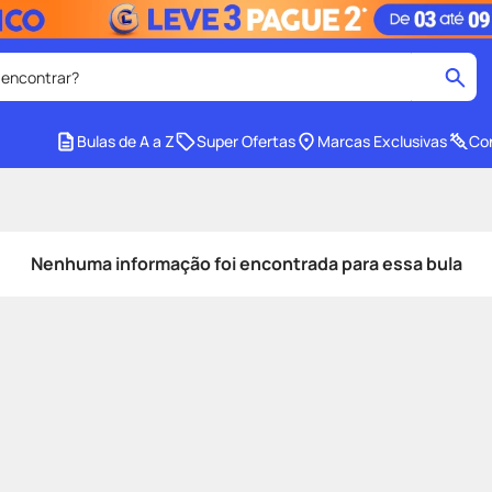
 encontrar?
cados
Bulas de A a Z
Super Ofertas
Marcas Exclusivas
Con
medley
2
º
tadalafila
4
º
lenço umedecido
6
º
Nenhuma informação foi encontrada para essa bula
ar
desodorante
8
º
ers
teste gravidez
10
º