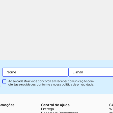
Ao se cadastrar você concorda em receber comunicação com
ofertas e novidades, conforme a nossa
política de privacidade
.
romoções
Central de Ajuda
SA
Entrega
Wh
Recompra Programada
at