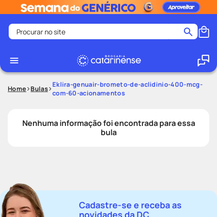
Procurar no site
Termos mais buscados
coristina
1
º
medley
2
º
Eklira-genuair-brometo-de-aclidinio-400-mcg-
Home
Bulas
com-60-acionamentos
fralda
3
º
protetor solar facial
4
º
Nenhuma informação foi encontrada para essa
shampoo
5
º
bula
tadalafila
6
º
lenço umedecido
7
º
sabonete liquido
8
º
desodorante
9
º
Cadastre-se e receba as
protetor solar
10
º
novidades da DC