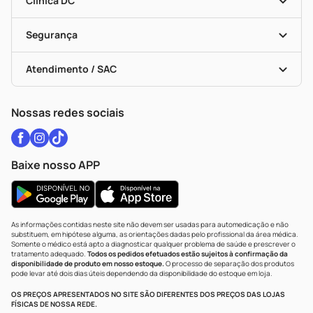
Clínica DC
Descontos De Laboratório (PBM)
Medicamentos Com Receita
Cupons E Ofertas
Alomed
Vacinas
Black Friday
Formas De Pagamento
Serviços Farmacêuticos
Segurança
Troca E Devolução
Testes Rápidos
Bulas De A A Z
Autoteste Covid-19
Certificado De Segurança
Políticas De Marketplace
Vacinas
Portal Da Privacidade
Atendimento / SAC
Política De Privacidade
WhatsApp (47) 9202-1687
Atendimento@drogariacatarinense.com.br
Nossas redes sociais
Baixe nosso APP
As informações contidas neste site não devem ser usadas para automedicação e não
substituem, em hipótese alguma, as orientações dadas pelo profissional da área médica.
Somente o médico está apto a diagnosticar qualquer problema de saúde e prescrever o
tratamento adequado.
Todos os pedidos efetuados estão sujeitos à confirmação da
disponibilidade de produto em nosso estoque.
O processo de separação dos produtos
pode levar até dois dias úteis dependendo da disponibilidade do estoque em loja.
OS PREÇOS APRESENTADOS NO SITE SÃO DIFERENTES DOS PREÇOS DAS LOJAS
FÍSICAS DE NOSSA REDE.