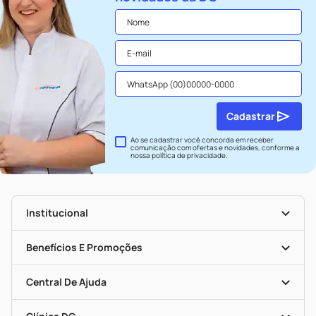
Cadastrar
Ao se cadastrar você concorda em receber
comunicação com ofertas e novidades, conforme a
nossa
política de privacidade
.
Institucional
História
Nossas Lojas
Benefícios E Promoções
Trabalhe Conosco
Seja Uma Loja Parceira
Clube DC
Mapa De Categorias
Convênios
Central De Ajuda
Programa Popular Do Brasil
Encarte De Ofertas
Entrega
Dermaclub
Recompra Programada