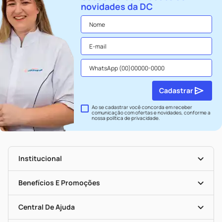
novidades da DC
Cadastrar
Ao se cadastrar você concorda em receber
comunicação com ofertas e novidades, conforme a
nossa
política de privacidade
.
Institucional
História
Nossas Lojas
Benefícios E Promoções
Trabalhe Conosco
Seja Uma Loja Parceira
Clube DC
Mapa De Categorias
Convênios
Central De Ajuda
Programa Popular Do Brasil