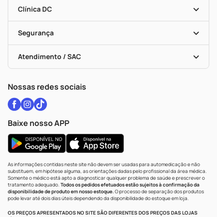
Encarte De Ofertas
Entrega
Dermaclub
Recompra Programada
Clínica DC
Descontos De Laboratório (PBM)
Medicamentos Com Receita
Cupons E Ofertas
Alomed
Vacinas
Black Friday
Formas De Pagamento
Serviços Farmacêuticos
Segurança
Troca E Devolução
Testes Rápidos
Bulas De A A Z
Autoteste Covid-19
Certificado De Segurança
Políticas De Marketplace
Vacinas
Portal Da Privacidade
Atendimento / SAC
Política De Privacidade
WhatsApp (47) 9202-1687
Atendimento@drogariacatarinense.com.br
Nossas redes sociais
Baixe nosso APP
As informações contidas neste site não devem ser usadas para automedicação e não
substituem, em hipótese alguma, as orientações dadas pelo profissional da área médica.
Somente o médico está apto a diagnosticar qualquer problema de saúde e prescrever o
tratamento adequado.
Todos os pedidos efetuados estão sujeitos à confirmação da
disponibilidade de produto em nosso estoque.
O processo de separação dos produtos
pode levar até dois dias úteis dependendo da disponibilidade do estoque em loja.
OS PREÇOS APRESENTADOS NO SITE SÃO DIFERENTES DOS PREÇOS DAS LOJAS