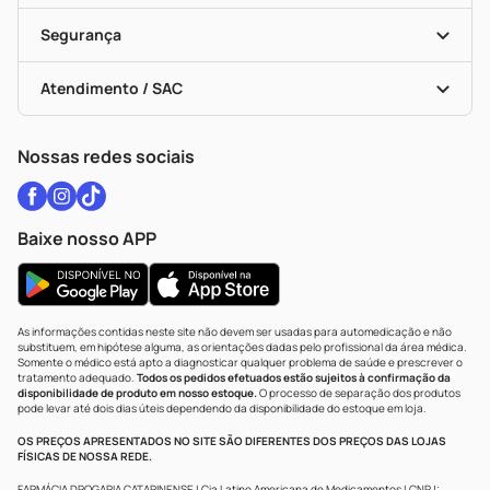
Cupons E Ofertas
Alomed
Vacinas
Black Friday
Formas De Pagamento
Serviços Farmacêuticos
Segurança
Troca E Devolução
Testes Rápidos
Bulas De A A Z
Autoteste Covid-19
Certificado De Segurança
Políticas De Marketplace
Vacinas
Portal Da Privacidade
Atendimento / SAC
Política De Privacidade
WhatsApp (47) 9202-1687
Atendimento@drogariacatarinense.com.br
Nossas redes sociais
Baixe nosso APP
As informações contidas neste site não devem ser usadas para automedicação e não
substituem, em hipótese alguma, as orientações dadas pelo profissional da área médica.
Somente o médico está apto a diagnosticar qualquer problema de saúde e prescrever o
tratamento adequado.
Todos os pedidos efetuados estão sujeitos à confirmação da
disponibilidade de produto em nosso estoque.
O processo de separação dos produtos
pode levar até dois dias úteis dependendo da disponibilidade do estoque em loja.
OS PREÇOS APRESENTADOS NO SITE SÃO DIFERENTES DOS PREÇOS DAS LOJAS
FÍSICAS DE NOSSA REDE.
FARMÁCIA DROGARIA CATARINENSE | Cia Latino Americana de Medicamentos | CNPJ: