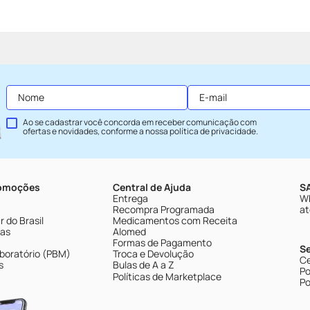
Ao se cadastrar você concorda em receber comunicação com
ofertas e novidades, conforme a nossa
política de privacidade
.
romoções
Central de Ajuda
SA
Entrega
Wh
Recompra Programada
at
 do Brasil
Medicamentos com Receita
tas
Alomed
Formas de Pagamento
S
boratório (PBM)
Troca e Devolução
Ce
s
Bulas de A a Z
Po
Políticas de Marketplace
Po