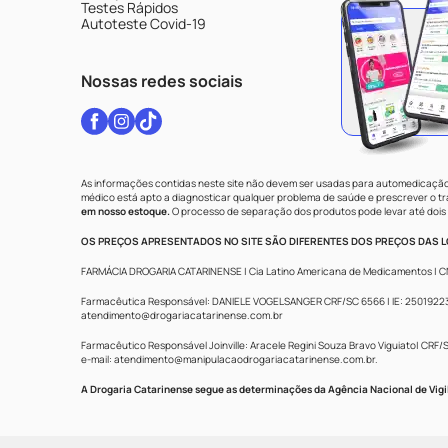
Testes Rápidos
Autoteste Covid-19
Nossas redes sociais
As informações contidas neste site não devem ser usadas para automedicação 
médico está apto a diagnosticar qualquer problema de saúde e prescrever o 
em nosso estoque.
O processo de separação dos produtos pode levar até dois 
OS PREÇOS APRESENTADOS NO SITE SÃO DIFERENTES DOS PREÇOS DAS LO
FARMÁCIA DROGARIA CATARINENSE | Cia Latino Americana de Medicamentos | CNPJ: 
Farmacêutica Responsável: DANIELE VOGELSANGER CRF/SC 6566 | IE: 250192233 |
atendimento@drogariacatarinense.com.br
Farmacêutico Responsável Joinville: Aracele Regini Souza Bravo Viguiato| CRF/SC
e-mail:
atendimento@manipulacaodrogariacatarinense.com.br
.
A Drogaria Catarinense segue as determinações da Agência Nacional de Vigi