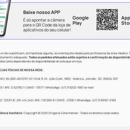
Baixe nosso APP
Google
App
É só apontar a câmera
Play
Sto
para o QR Code da loja de
aplicativos do seu celular!
e não substituem, em hipótese alguma, as orientações dadas pelo profissional da área médica.
tratamento adequado.
Todos os pedidos efetuados estão sujeitos à confirmação da disponibilid
dias úteis dependendo da disponibilidade do estoque em loja.
JAS FÍSICAS DE NOSSA REDE.
84.683.481/0151-07 | End: R. Dr. João Colin, 1865 - América, Joinville - SC, 89204-001
 AFE: 0.62780.1 | CMVS - 13577 | WhatsApp: (47) 9 9202-1687 |e-mail:
: 12331| IE: 261.414.240 | AFE: 7.87280-8 | CMVS - 27681 | WhatsApp: (47) 9 99187-2189
lância Sanitária
| Copyright © 2025 Drogaria Catarinense - Todos os direitos reservados.