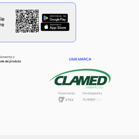
le
re
 Somente o
UMA MARCA
ade de produto
Powered by
Developed by