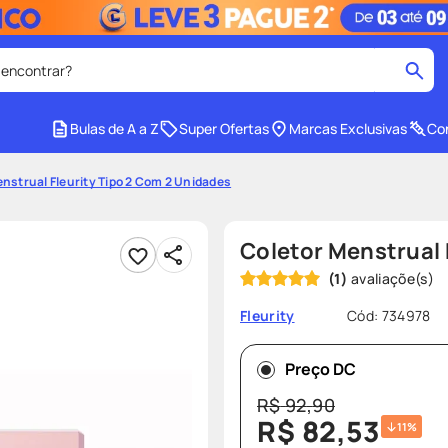
 encontrar?
cados
Bulas de A a Z
Super Ofertas
Marcas Exclusivas
Con
medley
2
º
nstrual Fleurity Tipo 2 Com 2 Unidades
protetor solar facial
4
º
tadalafila
6
º
Coletor Menstrual 
ozivy
8
º
(
1
)
cido
protetor solar
10
º
Cód
:
734978
Fleurity
Preço DC
R$
92
,
90
R$
82
,
53
11%