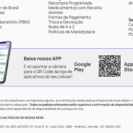
Recompra Programada
at
 do Brasil
Medicamentos com Receita
tas
Alomed
Formas de Pagamento
S
boratório (PBM)
Troca e Devolução
Ce
s
Bulas de A a Z
Po
Políticas de Marketplace
Po
Baixe nosso APP
Google
App
É só apontar a câmera
Play
Sto
para o QR Code da loja de
aplicativos do seu celular!
e não substituem, em hipótese alguma, as orientações dadas pelo profissional da área médica.
tratamento adequado.
Todos os pedidos efetuados estão sujeitos à confirmação da disponibilid
dias úteis dependendo da disponibilidade do estoque em loja.
JAS FÍSICAS DE NOSSA REDE.
84.683.481/0151-07 | End: R. Dr. João Colin, 1865 - América, Joinville - SC, 89204-001