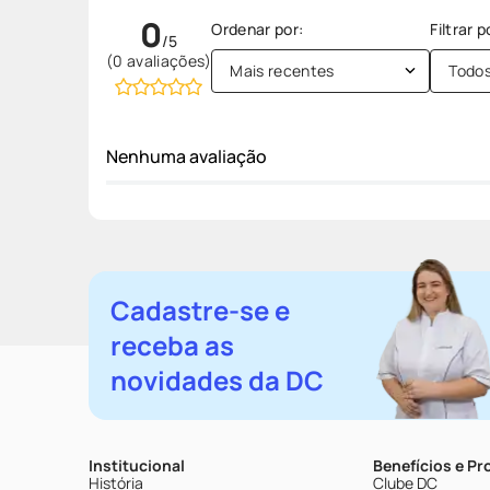
0
(0 avaliações)
Mais recentes
Todo
Nenhuma avaliação
Cadastre-se e
receba as
novidades da DC
Institucional
Benefícios e P
História
Clube DC