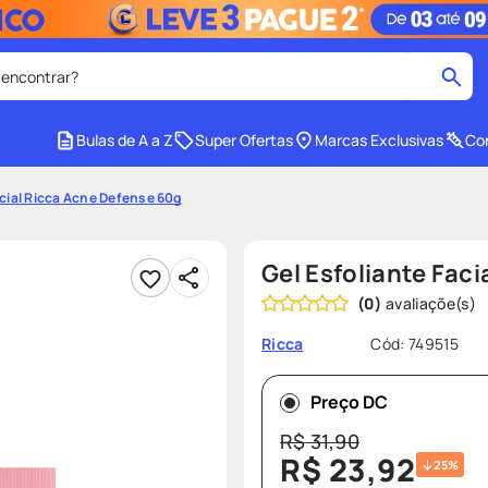
 encontrar?
cados
Bulas de A a Z
Super Ofertas
Marcas Exclusivas
Con
medley
2
º
acial Ricca Acne Defense 60g
r facial
shampoo
4
º
lenço umedecido
6
º
Gel Esfoliante Fac
protetor solar
8
º
(
0
)
ers
teste gravidez
10
º
Cód
:
749515
Ricca
Preço DC
R$
31
,
90
R$
23
,
92
25%