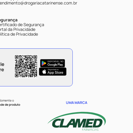
endimento@drogariacatarinense.com.br
egurança
rtificado de Segurança
rtal da Privacidade
lítica de Privacidade
le
re
 Somente o
UMA MARCA
ade de produto