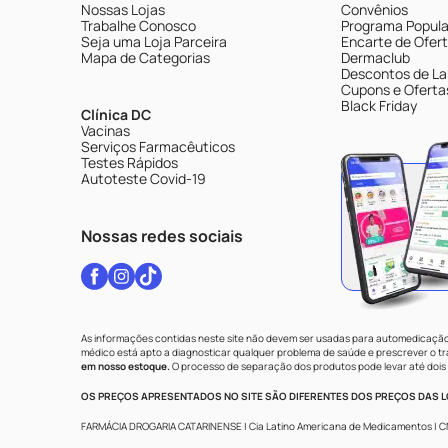
Nossas Lojas
Convênios
Trabalhe Conosco
Programa Popular
Seja uma Loja Parceira
Encarte de Ofer
Mapa de Categorias
Dermaclub
Descontos de La
Cupons e Oferta
Black Friday
Clínica DC
Vacinas
Serviços Farmacêuticos
Testes Rápidos
Autoteste Covid-19
Nossas redes sociais
As informações contidas neste site não devem ser usadas para automedicação 
médico está apto a diagnosticar qualquer problema de saúde e prescrever o 
em nosso estoque.
O processo de separação dos produtos pode levar até dois 
OS PREÇOS APRESENTADOS NO SITE SÃO DIFERENTES DOS PREÇOS DAS LO
FARMÁCIA DROGARIA CATARINENSE | Cia Latino Americana de Medicamentos | CNPJ: 