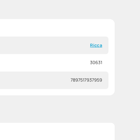
Ricca
30631
7897517937959