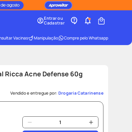
Entrar ou
Cadastrar
sultar Vacinas
Manipulação
Compre pelo Whatsapp
ial Ricca Acne Defense 60g
Vendido e entregue por:
Drogaria Catarinense