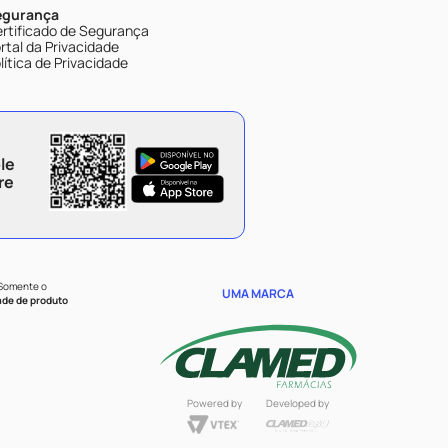
egurança
rtificado de Segurança
rtal da Privacidade
lítica de Privacidade
le
re
 Somente o
UMA MARCA
ade de produto
Powered by
Developed by