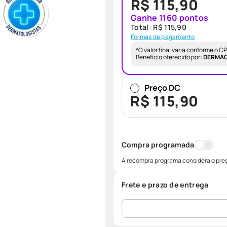
R$ 115,90
Ganhe
1160
pontos
Total:
R$ 115,90
Formas de pagamento
*O valor final varia conforme o 
Benefício oferecido por:
DERMA
Preço DC
R$
115
,
90
Compra programada
A recompra programa considera o preç
Frete e prazo de entrega