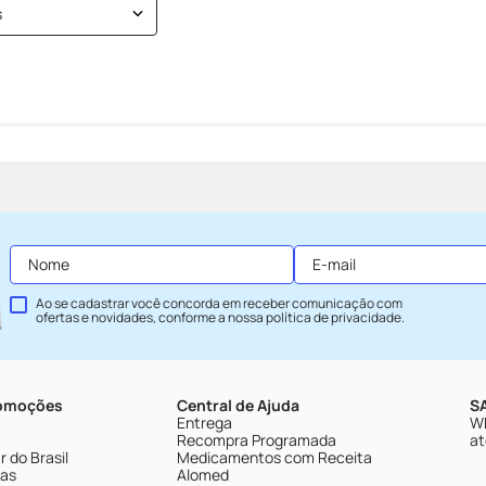
s
Ao se cadastrar você concorda em receber comunicação com
ofertas e novidades, conforme a nossa
política de privacidade
.
romoções
Central de Ajuda
SA
Entrega
Wh
Recompra Programada
at
 do Brasil
Medicamentos com Receita
tas
Alomed