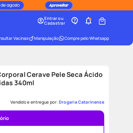
Entrar ou
Cadastrar
sultar Vacinas
Manipulação
Compre pelo Whatsapp
orporal Cerave Pele Seca Ácido
idas 340ml
Vendido e entregue por:
Drogaria Catarinense
ório