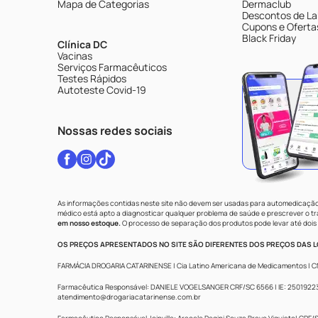
Mapa de Categorias
Dermaclub
Descontos de La
Cupons e Oferta
Black Friday
Clínica DC
Vacinas
Serviços Farmacêuticos
Testes Rápidos
Autoteste Covid-19
Nossas redes sociais
As informações contidas neste site não devem ser usadas para automedicação 
médico está apto a diagnosticar qualquer problema de saúde e prescrever o 
em nosso estoque.
O processo de separação dos produtos pode levar até dois 
OS PREÇOS APRESENTADOS NO SITE SÃO DIFERENTES DOS PREÇOS DAS LO
FARMÁCIA DROGARIA CATARINENSE | Cia Latino Americana de Medicamentos | CNPJ: 
Farmacêutica Responsável: DANIELE VOGELSANGER CRF/SC 6566 | IE: 250192233 |
atendimento@drogariacatarinense.com.br