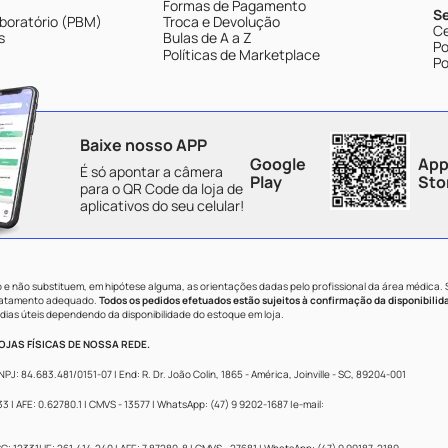
Formas de Pagamento
S
boratório (PBM)
Troca e Devolução
Ce
s
Bulas de A a Z
Po
Políticas de Marketplace
Po
Baixe nosso APP
Google
App
É só apontar a câmera
Play
Sto
para o QR Code da loja de
aplicativos do seu celular!
e não substituem, em hipótese alguma, as orientações dadas pelo profissional da área médica.
tratamento adequado.
Todos os pedidos efetuados estão sujeitos à confirmação da disponibilid
dias úteis dependendo da disponibilidade do estoque em loja.
JAS FÍSICAS DE NOSSA REDE.
84.683.481/0151-07 | End: R. Dr. João Colin, 1865 - América, Joinville - SC, 89204-001
 AFE: 0.62780.1 | CMVS - 13577 | WhatsApp: (47) 9 9202-1687 |e-mail: