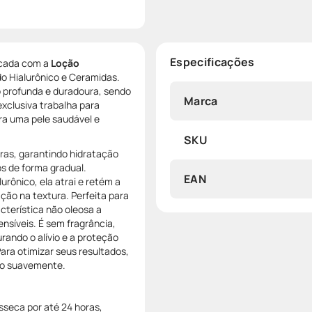
Especificações
secada com a
Loção
o Hialurônico e Ceramidas.
o profunda e duradoura, sendo
Marca
exclusiva trabalha para
ara uma pele saudável e
SKU
ras, garantindo hidratação
os de forma gradual.
EAN
urônico, ela atrai e retém a
ão na textura. Perfeita para
acterística não oleosa a
ensíveis. É sem fragrância,
ando o alívio e a proteção
ara otimizar seus resultados,
do suavemente.
sseca por até 24 horas,