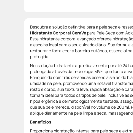
Descubra a solução definitiva para a pele seca e res
Hidratante Corporal CeraVe
para Pele Seca com Ácid
Este hidratante corporal avançado oferece hidrataçã
a escolha ideal para o seu cuidado diário. Sua fórmula 
restaurar e fortalecer a barreira cutânea, essencial p
protegida.
Nossa loção hidratante age eficazmente por até 24 ho
prolongada através da tecnologia MVE, que libera ativ
Enriquecida com três ceramidas essenciais e ácido hial
umidade na pele, promovendo uma notável transformaç
rosto e corpo, sua textura leve, rápida absorção e car
tornam ideal para todos os tipos de pele, inclusive as s
hipoalergênica e dermatologicamente testada, assegur
que sua pele merece, disponível no volume de 200ml. P
aplique diariamente na pele limpa e seca, massagean
Benefícios
Proporciona hidratação intensa para pele seca e extra