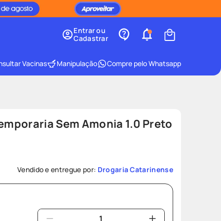
Entrar ou
Cadastrar
sultar Vacinas
Manipulação
Compre pelo Whatsapp
Temporaria Sem Amonia 1.0 Preto
Vendido e entregue por:
Drogaria Catarinense