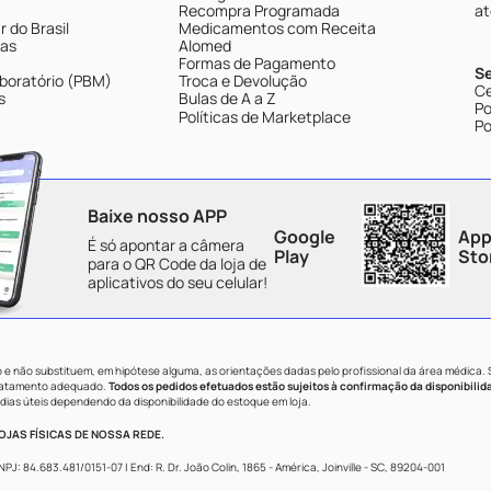
Recompra Programada
at
 do Brasil
Medicamentos com Receita
tas
Alomed
Formas de Pagamento
S
boratório (PBM)
Troca e Devolução
Ce
s
Bulas de A a Z
Po
Políticas de Marketplace
Po
Baixe nosso APP
Google
App
É só apontar a câmera
Play
Sto
para o QR Code da loja de
aplicativos do seu celular!
e não substituem, em hipótese alguma, as orientações dadas pelo profissional da área médica.
tratamento adequado.
Todos os pedidos efetuados estão sujeitos à confirmação da disponibilid
dias úteis dependendo da disponibilidade do estoque em loja.
JAS FÍSICAS DE NOSSA REDE.
84.683.481/0151-07 | End: R. Dr. João Colin, 1865 - América, Joinville - SC, 89204-001