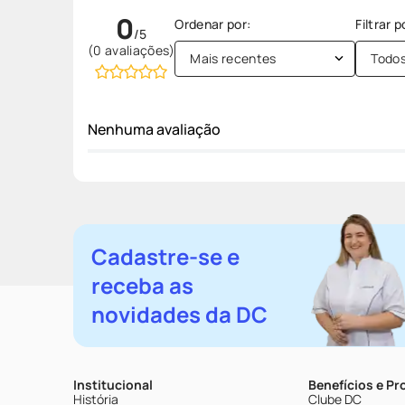
0
(0 avaliações)
Mais recentes
Todo
Nenhuma avaliação
Cadastre-se e
receba as
novidades da DC
Institucional
Benefícios e P
História
Clube DC