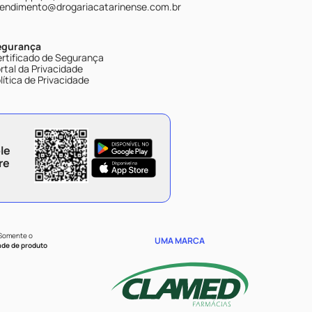
endimento@drogariacatarinense.com.br
egurança
rtificado de Segurança
rtal da Privacidade
lítica de Privacidade
le
re
 Somente o
UMA MARCA
ade de produto