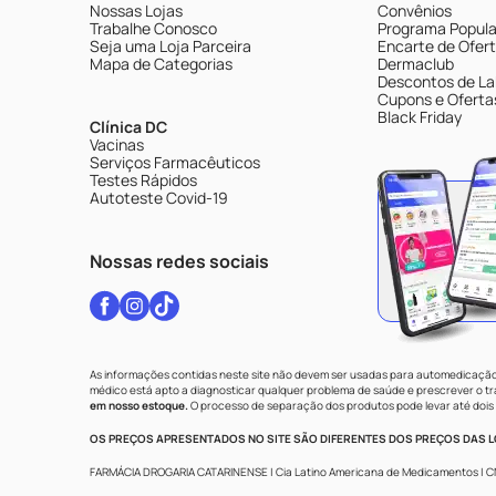
Nossas Lojas
Convênios
Trabalhe Conosco
Programa Popular
Seja uma Loja Parceira
Encarte de Ofer
Mapa de Categorias
Dermaclub
Descontos de La
Cupons e Oferta
Black Friday
Clínica DC
Vacinas
Serviços Farmacêuticos
Testes Rápidos
Autoteste Covid-19
Nossas redes sociais
As informações contidas neste site não devem ser usadas para automedicação 
médico está apto a diagnosticar qualquer problema de saúde e prescrever o 
em nosso estoque.
O processo de separação dos produtos pode levar até dois 
OS PREÇOS APRESENTADOS NO SITE SÃO DIFERENTES DOS PREÇOS DAS LO
FARMÁCIA DROGARIA CATARINENSE | Cia Latino Americana de Medicamentos | CNPJ: 