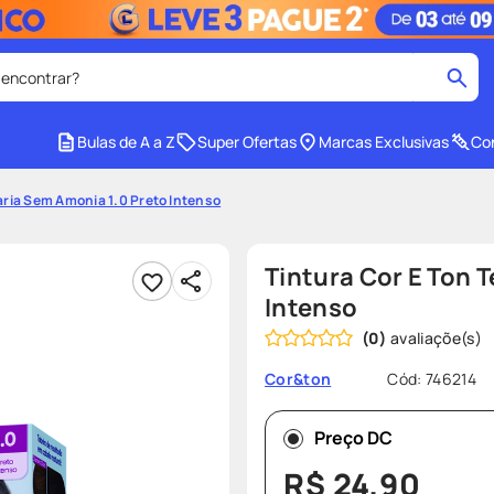
 encontrar?
cados
Bulas de A a Z
Super Ofertas
Marcas Exclusivas
Con
medley
2
º
aria Sem Amonia 1.0 Preto Intenso
protetor solar facial
4
º
tadalafila
6
º
Tintura Cor E Ton 
ozivy
8
º
Intenso
(
0
)
cido
protetor solar
10
º
Cód
:
746214
Cor&ton
Preço DC
R$
24
,
90